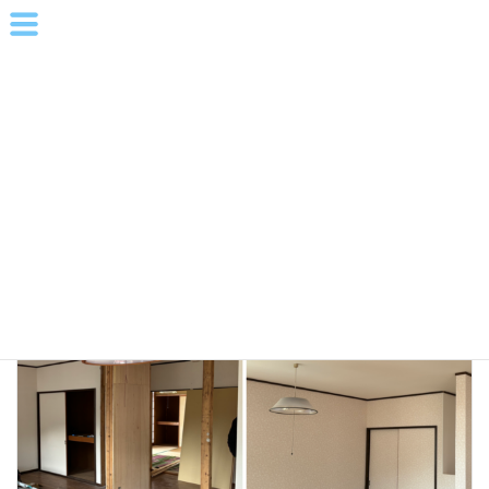
コ
ナ
株式会社リフォームプラス
ン
ビ
テ
ゲ
ン
ー
ツ
シ
へ
ョ
ス
ン
キ
に
ッ
移
プ
動
HOME
施工実績
施工事例